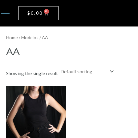
Ir
al
0
Cart
$
0.00
contenido
Home
/
Modelos
/ AA
AA
Showing the single result