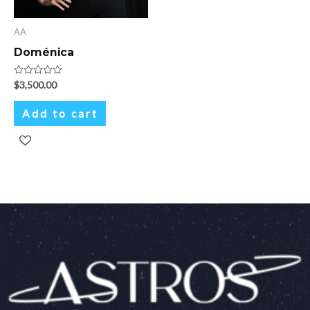
AA
Doménica
Rated
$
3,500.00
0
out
of
Add to cart
5