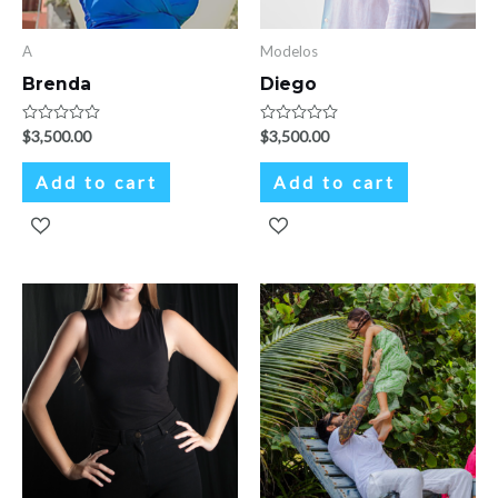
A
Modelos
Brenda
Diego
Rated
$
3,500.00
Rated
$
3,500.00
0
0
out
out
of
of
Add to cart
Add to cart
5
5