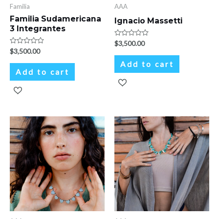
Familia
AAA
Familia Sudamericana
Ignacio Massetti
3 Integrantes
Rated
$
3,500.00
0
Rated
$
3,500.00
out
0
of
Add to cart
out
5
of
Add to cart
5