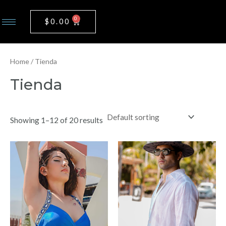
Ir
al
0
Cart
$
0.00
contenido
Home
/ Tienda
Tienda
Showing 1–12 of 20 results