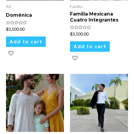
AA
Familia
Familia Mexicana
Doménica
Cuatro Integrantes
Rated
$
3,500.00
0
Rated
$
3,500.00
out
0
of
Add to cart
out
5
of
Add to cart
5