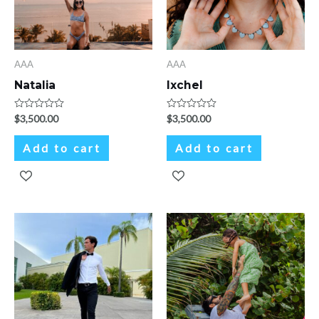
AAA
AAA
Natalia
Ixchel
Rated
$
3,500.00
Rated
$
3,500.00
0
0
out
out
of
of
Add to cart
Add to cart
5
5