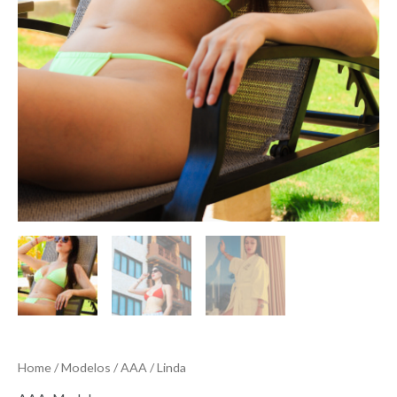
Home
/
Modelos
/
AAA
/ Linda